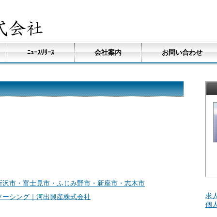
ﾆｭｰｽﾘﾘｰｽ
会社案内
お問い合わせ
所沢市・富士見市・ふじみ野市・新座市・志木市
求
ソーシング｜河出興産株式会社
個