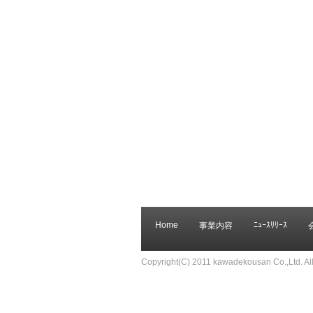
Home
ﾆｭｰｽﾘﾘｰｽ
事業内容
Copyright(C) 2011 kawadekousan Co.,Ltd. All 